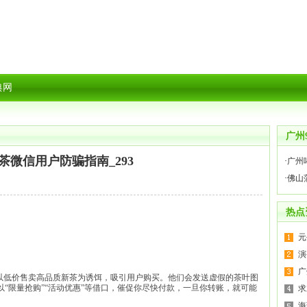
典网
广州
茶微信用户防骗指南_293
·
广州
·
佛山
热点
元
演
广
常以低价售卖高品质新茶为诱饵，吸引用户购买。他们会发送虚假的茶叶图
“限量抢购”“活动优惠”等借口，催促你尽快付款，一旦你转账，就可能
求
海